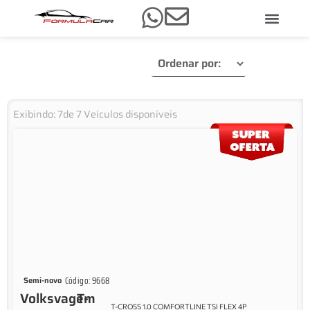
Exibindo:
7
de
7
Veículos disponíveis
Código: 9668
Semi-novo
Volksvagem
T-
T-CROSS 1.0 COMFORTLINE TSI FLEX 4P