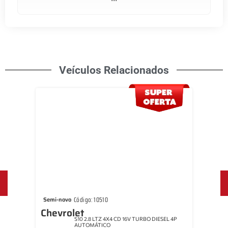
Veículos Relacionados
Código: 10291
Semi-novo
Sem
Chevrolet
Onix
Che
SEL 4P
ONIX 1.0 LTZ 12V TURBO FLEX 4P
MANUAL