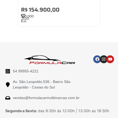
R$ 76.900,00
R$
26.000
84.0
2023
202
Km
Km
54 99955-4221
Av. São Leopoldo,536 - Bairro São
Leopoldo - Caxias do Sul
vendas@formulacarmultimarcas.com.br
Segunda a Sexta:
das 8:30h às 12:00h | 13:30h as 18:30h