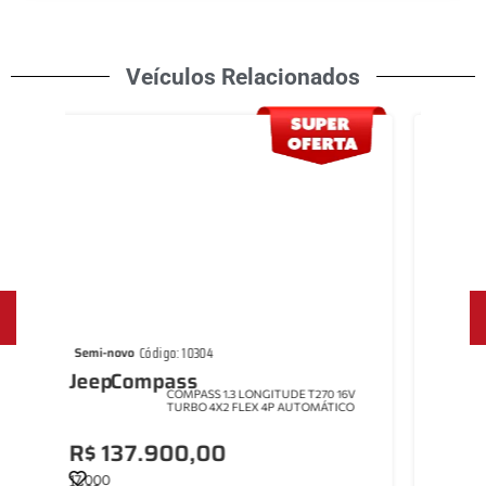
Veículos Relacionados
Código: 7736
Semi-novo
Semi-
Jeep
Compass
Jee
 16V
COMPASS 2.0 16V DIESEL LONGITUDE
ICO
4X4 AUTOMÁTICO
R$ 105.900,00
R$ 
97.000
17.00