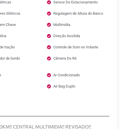
étricas
Sensor De Estacionamento
res Elétricos
Regulagem de Altura do Banco
Sem Chave
Multimídia
lina
Direção Assitida
de tração
Controle de Som no Volante
or de bordo
Câmera De Ré
e
Ar Condicionado
Air Bag Duplo
KM!! CENTRAL MULTIMIDIA!! REVISADO!!