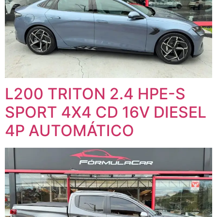
L200 TRITON 2.4 HPE-S
SPORT 4X4 CD 16V DIESEL
4P AUTOMÁTICO